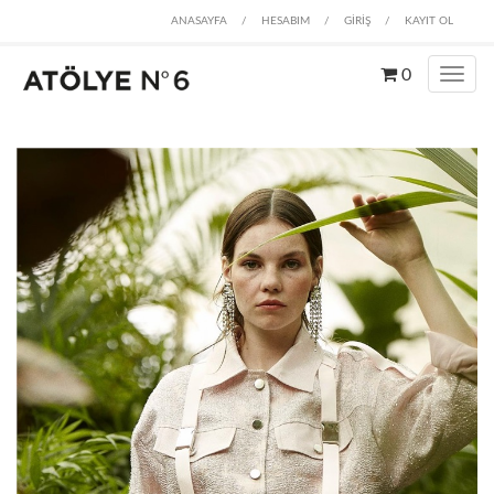
ANASAYFA
/
HESABIM
/
GİRİŞ
/
KAYIT OL
0