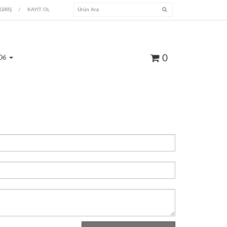
GİRİŞ
/
KAYIT OL
0
O6