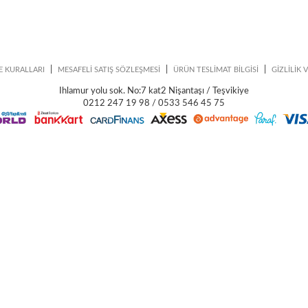
|
|
|
E KURALLARI
MESAFELİ SATIŞ SÖZLEŞMESİ
ÜRÜN TESLİMAT BİLGİSİ
GİZLİLİK 
Ihlamur yolu sok. No:7 kat2 Nişantaşı / Teşvikiye
0212 247 19 98 / 0533 546 45 75