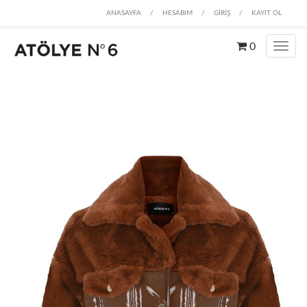
ANASAYFA
/
HESABIM
/
GİRİŞ
/
KAYIT OL
0