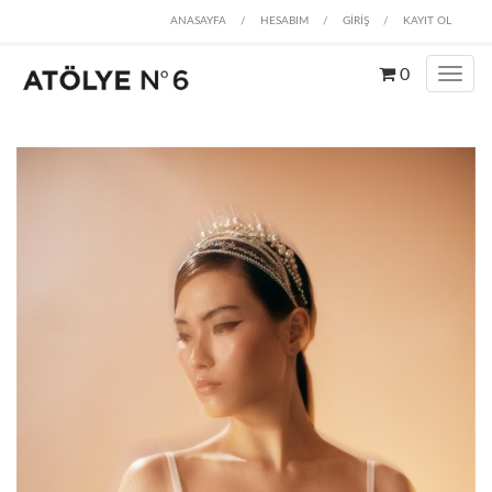
ANASAYFA
/
HESABIM
/
GİRİŞ
/
KAYIT OL
0