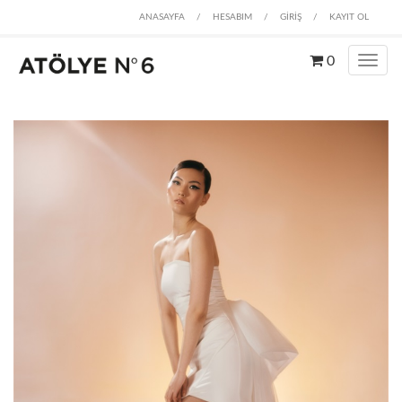
ANASAYFA
/
HESABIM
/
GİRİŞ
/
KAYIT OL
0