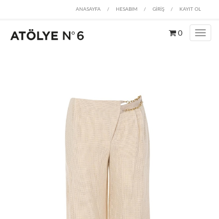
ANASAYFA
/
HESABIM
/
GİRİŞ
/
KAYIT OL
0