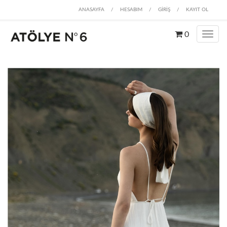
ANASAYFA
/
HESABIM
/
GİRİŞ
/
KAYIT OL
0