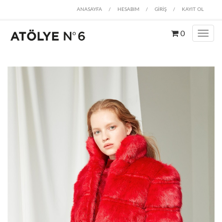
ANASAYFA
/
HESABIM
/
GİRİŞ
/
KAYIT OL
0