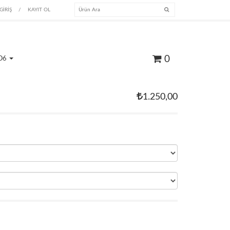
GİRİŞ
/
KAYIT OL
0
O6
1.250,00