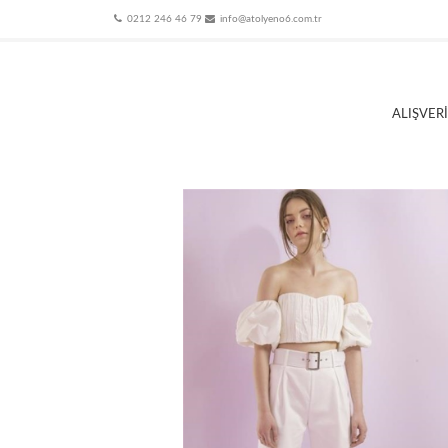
0212 246 46 79
info@atolyeno6.com.tr
ALIŞVER