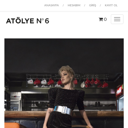
ANASAYFA
/
HESABIM
/
GİRİŞ
/
KAYIT OL
0