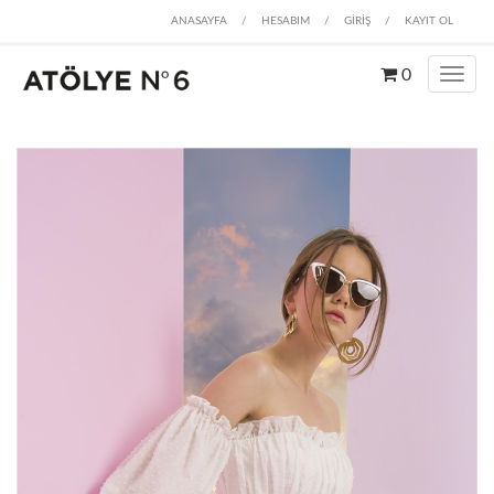
ANASAYFA
/
HESABIM
/
GİRİŞ
/
KAYIT OL
0