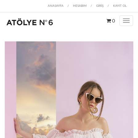
ANASAYFA
/
HESABIM
/
GİRİŞ
/
KAYIT OL
0