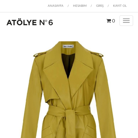
ANASAYFA
/
HESABIM
/
GİRİŞ
/
KAYIT OL
0