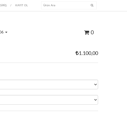
GİRİŞ
/
KAYIT OL
0
O6
1.100,00