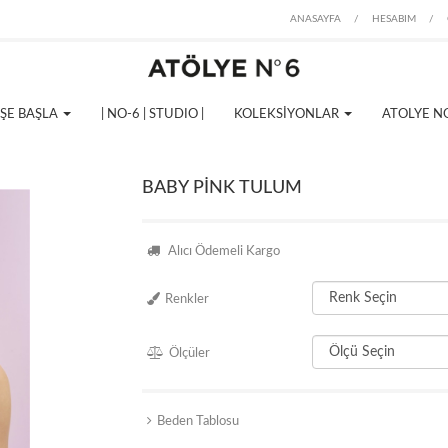
ANASAYFA
/
HESABIM
/
İŞE BAŞLA
| NO-6 | STUDIO |
KOLEKSİYONLAR
ATOLYE N
BABY PİNK TULUM
Alıcı Ödemeli Kargo
Renkler
Ölçüler
Beden Tablosu