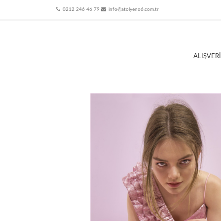
0212 246 46 79
info@atolyeno6.com.tr
ALIŞVER