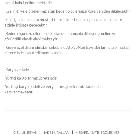
iadesi kabul edilmemektedir.
. Gelinlik ve elbiselerimiz sizin beden ölçülerinize göre yeniden dikilecektir.
.Siparişinizden sonra müşteri temsilcimiz beden ölçünüzü almak üzere
sizinle irtibata geçecektir.
.Beden ölçünüzü dilerseniz Showroom'umuzda dilerseniz online ve
görüntülü olarak alabilmekteyiz.
.Kişiye özel dikim olmaları sebebiyle AtölyeNo6 kaynaklı bir hata olmadığı
sürece iade kabul edilmemektedir..
.Kargo ve İade
.Yurtiçi kargolarımız ücretsizdir.
.Yurtdışı kargo bedeli ve vergiler müşterilerimiz tarafından
karşılanmaktadır.
|
|
|
GİZLİLİK BEYANI
İADE KURALLARI
MESAFELİ SATIŞ SÖZLEŞMESİ