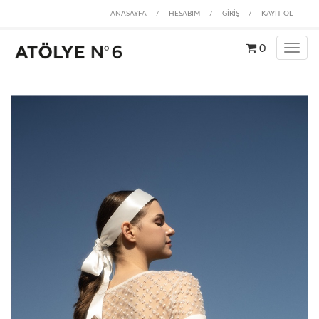
ANASAYFA
/
HESABIM
/
GİRİŞ
/
KAYIT OL
0